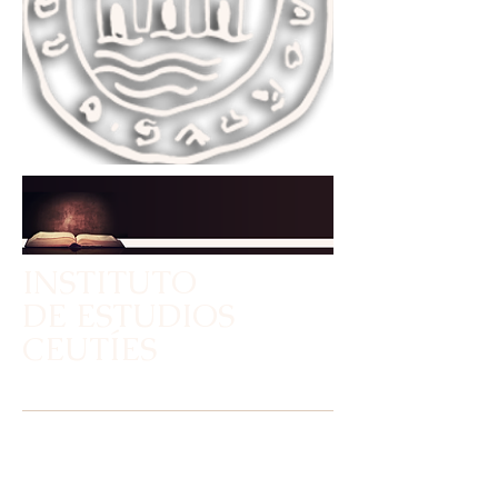
INSTITUTO
DE ESTUDIOS
CEUTÍES
"INVESTIGACIÓN Y DIVULGACIÓN"
ORGANISMO AUTÓNOMO DE LA
CONSEJERÍA DE
EDUCACIÓN, CULTURA Y JUVENTUD