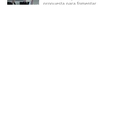
propuesta para fomentar
la integración de los MENA
Pietro Soddu presenta una
propuesta para fomentar
la integración de los MENA
El investigador Pietro
Soddu presenta en Ceuta
su libro sobre los MENA
El investigador Pietro
Soddu presenta en Ceuta
su libro sobre los MENA