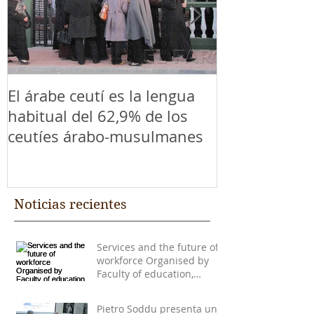
El árabe ceutí es la lengua
El árabe ceut
habitual del 62,9% de los
habitual del 
ceutíes árabo-musulmanes
ceutíes ára
Noticias recientes
Services and the future of
workforce Organised by
Faculty of education,
economy and technology of
C
Pietro Soddu presenta una