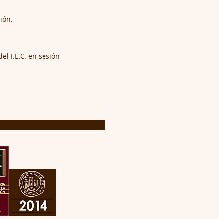
ión.
el I.E.C. en sesión