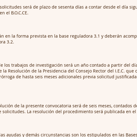
solicitudes será de plazo de sesenta días a contar desde el día sigu
en el B.O.C.CE.
rán en la forma prevista en la base reguladora 3.1 y deberán aco
ra 3.2.
de los trabajos de investigación será un año contado a partir del dí
e la Resolución de la Presidencia del Consejo Rector del I.E.C. que 
roga de hasta seis meses adicionales previa solicitud justificada
lución de la presente convocatoria será de seis meses, contados de
 solicitudes. La resolución del procedimiento será publicada en el 
r las ayudas y demás circunstancias son los estipulados en las Bas