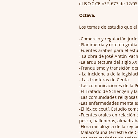
el B.O.C.CE nº 5.677 de 12/05
Octava.
Los temas de estudio que el 
-Comercio y regulación juríd
-Planimetría y ortofotografí
-Fuentes árabes para el est
- La obra de José Antón-Pac
-La arquitectura del siglo XX
-Franquismo y transición de
- La incidencia de la legisla
- Las fronteras de Ceuta.
-Las comunicaciones de la P
-El Tratado de Schengen y l
-Las comunidades religiosas
-Las enfermedades mentales
-El léxico ceutí. Estudio co
-Fuentes orales en relación 
pesca, balleneras, almadraba
-Flora micológica de la regi
-Malacofauna terrestre de C