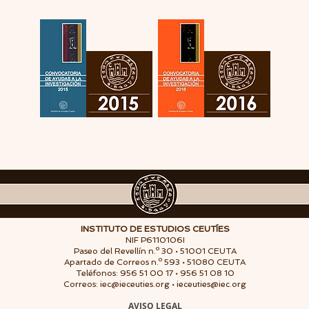
INSTITUTO DE ESTUDIOS CEUTÍES
NIF P6110106I
Paseo del Revellín n.º 30 • 51001 CEUTA
Apartado de Correos n.º 593 • 51080 CEUTA
Teléfonos: 956 51 00 17 • 956 51 08 10
Correos:
iec@ieceuties.org
•
ieceuties@iec.org
AVISO LEGAL