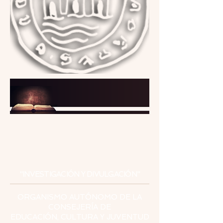
INSTITUTO
DE ESTUDIOS
CEUTÍES
"INVESTIGACIÓN Y DIVULGACIÓN"
ORGANISMO AUTÓNOMO DE LA
CONSEJERÍA DE
EDUCACIÓN, CULTURA Y JUVENTUD