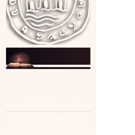
INSTITUTO
DE ESTUDIOS
CEUTÍES
"INVESTIGACIÓN Y DIVULGACIÓN"
ORGANISMO AUTÓNOMO DE LA
CONSEJERÍA DE
EDUCACIÓN, CULTURA Y JUVENTUD