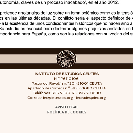
INSTITUTO DE ESTUDIOS CEUTÍES
NIF P6110106I
Paseo del Revellín n.º 30 • 51001 CEUTA
Apartado de Correos n.º 593 • 51080 CEUTA
Teléfonos: 956 51 00 17 • 956 51 08 10
Correos:
iec@ieceuties.org
•
ieceuties@iec.org
AVISO LEGAL
POLÍTICA DE COOKIES