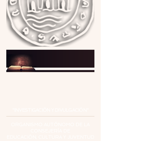
INSTITUTO
DE ESTUDIOS
CEUTÍES
"INVESTIGACIÓN Y DIVULGACIÓN"
ORGANISMO AUTÓNOMO DE LA
CONSEJERÍA DE
EDUCACIÓN, CULTURA Y JUVENTUD