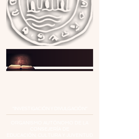
INSTITUTO
DE ESTUDIOS
CEUTÍES
"INVESTIGACIÓN Y DIVULGACIÓN"
ORGANISMO AUTÓNOMO DE LA
CONSEJERÍA DE
EDUCACIÓN, CULTURA Y JUVENTUD