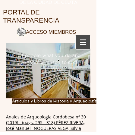
DE LA CIUDAD DE CEUTA
PORTAL DE
TRANSPARENCIA
ACCESO MIEMBROS
Tell people what you do and
give them a reason to click.
Articulos y Libros de Historia y Arqueología de miembros del I
Anales de Arqueología Cordobesa nº 30
(2019) - (págs. 295 - 318) PÉREZ RIVERA,
José Manuel_ NOGUERAS VEGA, Silvia