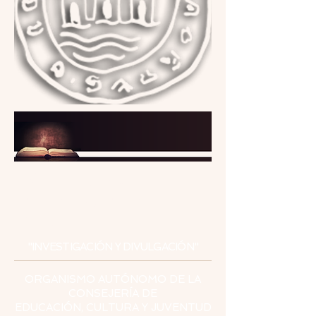
INSTITUTO
DE ESTUDIOS
CEUTÍES
"INVESTIGACIÓN Y DIVULGACIÓN"
ORGANISMO AUTÓNOMO DE LA
CONSEJERÍA DE
EDUCACIÓN, CULTURA Y JUVENTUD