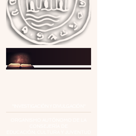
INSTITUTO
DE ESTUDIOS
CEUTÍES
"INVESTIGACIÓN Y DIVULGACIÓN"
ORGANISMO AUTÓNOMO DE LA
CONSEJERÍA DE
EDUCACIÓN, CULTURA Y JUVENTUD