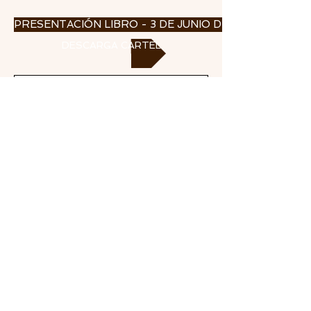
PRESENTACIÓN LIBRO - 3 DE JUNIO DE 2021
DESCARGA CARTEL
INSTITUTO DE ESTUDIOS CEUTÍES
NIF P6110106I
Paseo del Revellín n.º 30 • 51001 CEUTA
Apartado de Correos n.º 593 • 51080