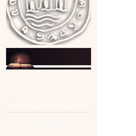
INSTITUTO
DE ESTUDIOS
CEUTÍES
"INVESTIGACIÓN Y DIVULGACIÓN"
ORGANISMO AUTÓNOMO DE LA
CONSEJERÍA DE
EDUCACIÓN, CULTURA Y JUVENTUD