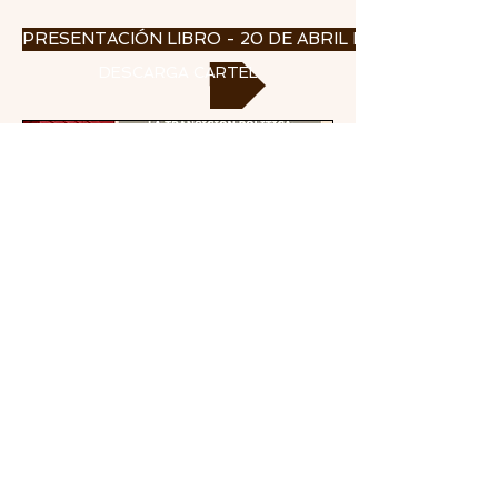
PRESENTACIÓN LIBRO - 20 DE ABRIL DE 2022
DESCARGA CARTEL
INSTITUTO DE ESTUDIOS CEUTÍES
NIF P6110106I
Paseo del Revellín n.º 30 • 51001 CEUTA
Apartado de Correos n.º 593 • 51080