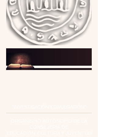
INSTITUTO
DE ESTUDIOS
CEUTÍES
"INVESTIGACIÓN Y DIVULGACIÓN"
ORGANISMO AUTÓNOMO DE LA
CONSEJERÍA DE
EDUCACIÓN, CULTURA Y JUVENTUD