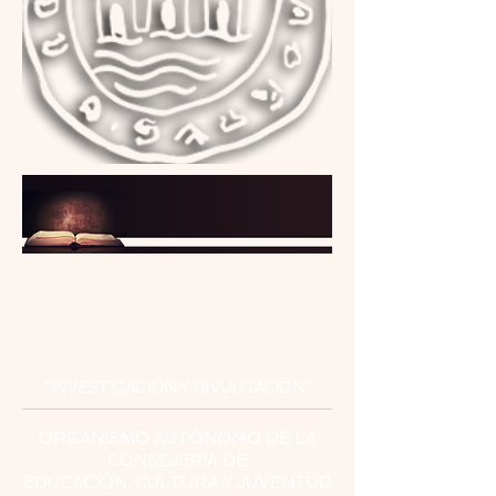
INSTITUTO
DE ESTUDIOS
CEUTÍES
"INVESTIGACIÓN Y DIVULGACIÓN"
ORGANISMO AUTÓNOMO DE LA
CONSEJERÍA DE
EDUCACIÓN, CULTURA Y JUVENTUD