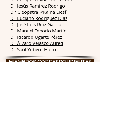
D. Jesús Ramírez Rodrigo
D.ª Cleopatra R’Kaina Liesfi
D. Luciano Rodríguez Díaz
D. José Luis Ruiz García
D. Manuel Tenorio Martín
D. Ricardo Ugarte Pérez
D. Álvaro Velasco Aured
D. Saúl Yubero Hierro
MIEMBROS CORRESPONDIENTES
D.ª
María Altamirano Jeschke
D. Free Espinosa Torre
D. José Carlos García Gómez
D. Mario García París
D. José Manuel Guerra García
D. Carlos Martín Cantarino
D. Fernando Nieto Conde
D. Fernando Ojeda Copete
D. Alejandro Onrubia Baticón
D. Juan Manuel Pleguezuelos
Gómez