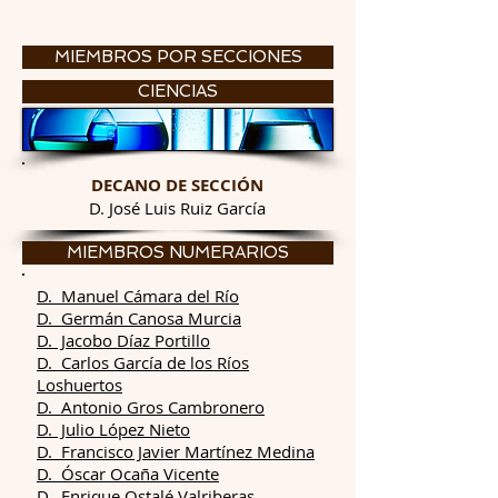
MIEMBROS POR SECCIONES
CIENCIAS
DECANO DE SECCIÓN
D. José Luis Ruiz García
MIEMBROS NUMERARIOS
D. Manuel Cámara del Río
D. Germán Canosa Murcia
D. Jacobo Díaz Portillo
D. Carlos García de los Ríos
Loshuertos
D. Antonio Gros Cambronero
D. Julio López Nieto
D. Francisco Javier Martínez Medina
D. Óscar Ocaña Vicente
D. Enrique Ostalé Valriberas