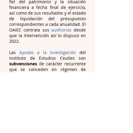
fiel del patrimonio y la situación
financiera a fecha final de ejercicio,
así como de sus resultados y el estado
de liquidación del presupuesto
correspondientes a cada anualidad. El
OAIEC contrata sus
auditorías
desde
que la Intervención así lo dispuso en
2022.
Las
Ayudas a la Investigación
del
Instituto de Estudios Ceutíes son
subvenciones
de carácter recurrente
que se conceden en régimen de
concurrencia competitiva para
proyectos cuya finalidad sea el
estudio y recopilación de nuevos
datos sobre la realidad ceutí y de su
contexto, fomentando así la actividad
investigadora que se centre en
aspectos poco estudiados o que
resulten de especial interés para el
conocimiento de la realidad de Ceuta
y de su entorno. Los requisitos para
solicitar las ayudas y demás