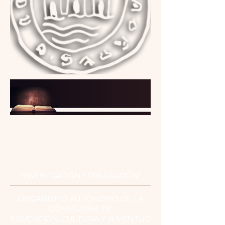
INSTITUTO
DE ESTUDIOS
CEUTÍES
"INVESTIGACIÓN Y DIVULGACIÓN"
ORGANISMO AUTÓNOMO DE LA
CONSEJERÍA DE
EDUCACIÓN, CULTURA Y JUVENTUD