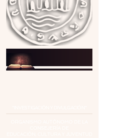
INSTITUTO
DE ESTUDIOS
CEUTÍES
"INVESTIGACIÓN Y DIVULGACIÓN"
ORGANISMO AUTÓNOMO DE LA
CONSEJERÍA DE
EDUCACIÓN, CULTURA Y JUVENTUD