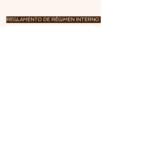
REGLAMENTO DE RÉGIMEN INTERNO DEL INSTITUTO 
INSTITUTO DE ESTUDIOS CEUTÍES
NIF P6110106I
Paseo del Revellín n.º 30 • 51001 CEUTA
Apartado de Correos n.º 593 • 51080
CEUTA
Teléfonos:
956 51 00 17
•
956 51 08 10