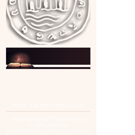
INSTITUTO
DE ESTUDIOS
CEUTÍES
"INVESTIGACIÓN Y DIVULGACIÓN"
ORGANISMO AUTÓNOMO DE LA
CONSEJERÍA DE
EDUCACIÓN, CULTURA Y JUVENTUD