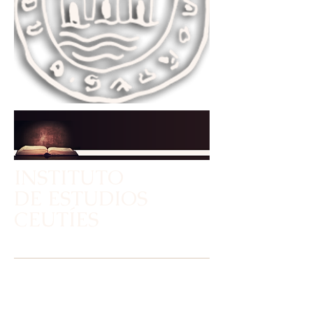
INSTITUTO
DE ESTUDIOS
CEUTÍES
"INVESTIGACIÓN Y DIVULGACIÓN"
ORGANISMO AUTÓNOMO DE LA
CONSEJERÍA DE
EDUCACIÓN, CULTURA Y JUVENTUD