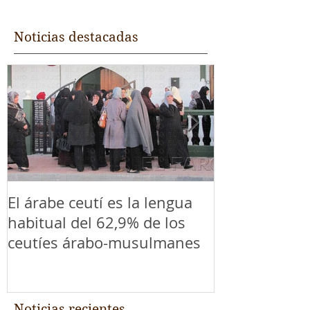
Noticias destacadas
El árabe ceutí es la lengua
El árabe ceut
habitual del 62,9% de los
habitual del 
ceutíes árabo-musulmanes
ceutíes ára
Noticias recientes