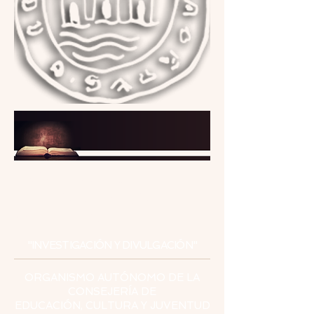
INSTITUTO
DE ESTUDIOS
CEUTÍES
"INVESTIGACIÓN Y DIVULGACIÓN"
ORGANISMO AUTÓNOMO DE LA
CONSEJERÍA DE
EDUCACIÓN, CULTURA Y JUVENTUD