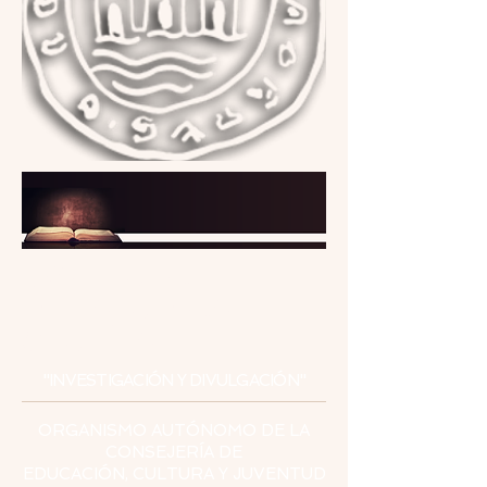
INSTITUTO
DE ESTUDIOS
CEUTÍES
"INVESTIGACIÓN Y DIVULGACIÓN"
ORGANISMO AUTÓNOMO DE LA
CONSEJERÍA DE
EDUCACIÓN, CULTURA Y JUVENTUD