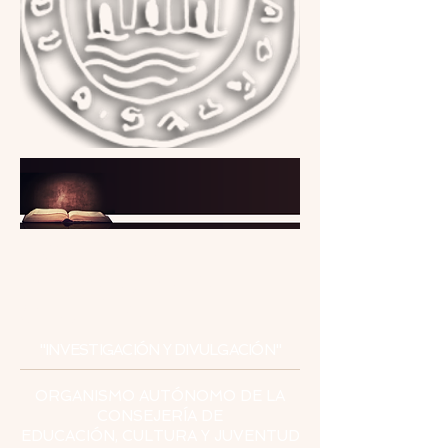
INSTITUTO
DE ESTUDIOS
CEUTÍES
"INVESTIGACIÓN Y DIVULGACIÓN"
ORGANISMO AUTÓNOMO DE LA
CONSEJERÍA DE
EDUCACIÓN, CULTURA Y JUVENTUD