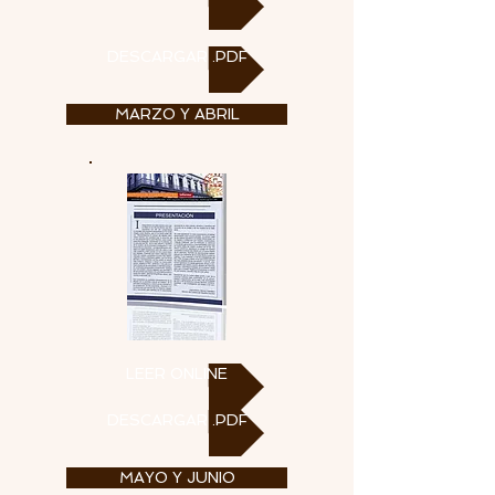
DESCARGAR .PDF
MARZO Y ABRIL
LEER ONLINE
DESCARGAR .PDF
MAYO Y JUNIO