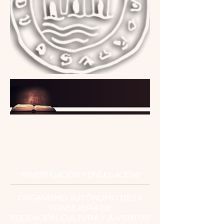
INSTITUTO
DE ESTUDIOS
CEUTÍES
"INVESTIGACIÓN Y DIVULGACIÓN"
ORGANISMO AUTÓNOMO DE LA
CONSEJERÍA DE
EDUCACIÓN, CULTURA Y JUVENTUD