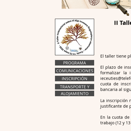
II Tal
El taller tiene
PROGRAMA
El plazo de ins
COMUNICACIONES
formalizar la
ieceuties@telef
INSCRIPCIÓN
cuota de inscr
TRANSPORTE Y
bancaria al si
ALOJAMIENTO
La inscripción 
justificante de 
En la cuota de
trabajo (12 y 1