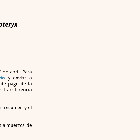
pteryx
 de abril. Para
rio
y enviar a
 de pago de la
e transferencia
el resumen y el
os almuerzos de