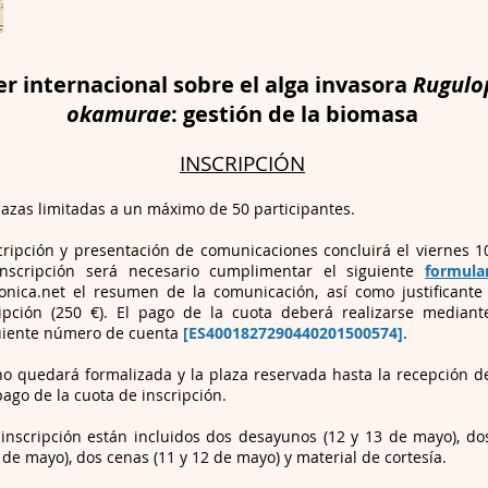
ler internacional sobre el alga invasora
Rugulo
okamurae
: gestión de la biomasa
INSCRIPCIÓN
 plazas limitadas a un máximo de 50 participantes.
cripción y presentación de comunicaciones concluirá el viernes 10
 inscripción será necesario cumplimentar el siguiente
formula
onica.net
el resumen de la comunicación, así como justificante
ipción (250 €). El pago de la cuota deberá realizarse mediant
guiente número de cuenta
[ES4001827290440201500574]
.
no quedará formalizada y la plaza reservada hasta la recepción d
pago de la cuota de inscripción.
 inscripción están incluidos dos desayunos (12 y 13 de mayo), d
3 de mayo), dos cenas (11 y 12 de mayo) y material de cortesía.