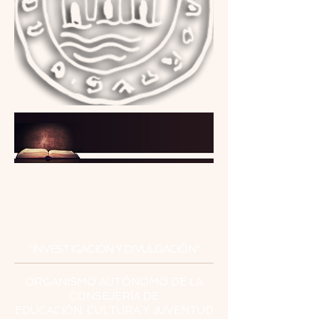
INSTITUTO
DE ESTUDIOS
CEUTÍES
"INVESTIGACIÓN Y DIVULGACIÓN"
ORGANISMO AUTÓNOMO DE LA
CONSEJERÍA DE
EDUCACIÓN, CULTURA Y JUVENTUD