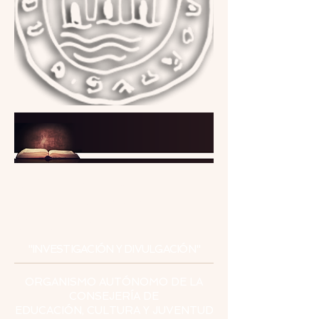
INSTITUTO
DE ESTUDIOS
CEUTÍES
"INVESTIGACIÓN Y DIVULGACIÓN"
ORGANISMO AUTÓNOMO DE LA
CONSEJERÍA DE
EDUCACIÓN, CULTURA Y JUVENTUD