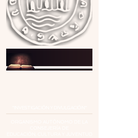
INSTITUTO
DE ESTUDIOS
CEUTÍES
"INVESTIGACIÓN Y DIVULGACIÓN"
ORGANISMO AUTÓNOMO DE LA
CONSEJERÍA DE
EDUCACIÓN, CULTURA Y JUVENTUD