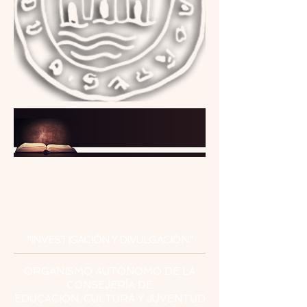
INSTITUTO
DE ESTUDIOS
CEUTÍES
"INVESTIGACIÓN Y DIVULGACIÓN"
ORGANISMO AUTÓNOMO DE LA
CONSEJERÍA DE
EDUCACIÓN, CULTURA Y JUVENTUD