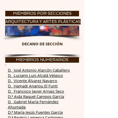
MIEMBROS POR SECCIONES
ARQUITECTURA Y ARTES PLÁSTICAS
DECANO DE SECCIÓN
MIEMBROS NUMERARIOS
D. José Antonio Alarcón Caballero
D. Luciano Luis Alcalá Velasco
D. Vicente Álvarez Navarro
D. Hamadi Ananou El Funti
D. Francisco Javier Arnaiz Seco
D.ª Aida Raquel Campos García
D. Gabriel María Fernández
Ahumada
D.ª
María Jesús Fuentes García
D.ª
Beatriz Lamenca Cachinero