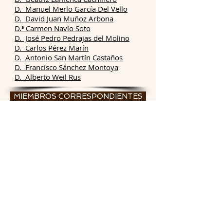
D. Manuel Merlo García Del Vello
D. David Juan Muñoz Arbona
D.ª
Carmen Navío Soto
D. José Pedro Pedrajas del Molino
D. Carlos Pérez Marín
D. Antonio San Martín Castaños
D. Francisco Sánchez Montoya
D. Alberto Weil Rus
MIEMBROS CORRESPONDIENTES
D.ª Belén Abad de los Santos
D.ª
Elena Álvarez Laverón
D. Ahmed Amrani
D. Mustapha Ben Lehmar
D. Diego Canca Román
D. Jorge Manuel Correia
D.ª
Ángela García de Paredes de Falla
D. Juan Ignacio García Pedrosa
D.ª
Susana Gómez Martínez
D. Pedro Gurriarán Daza
D. Mohamed Jaamati