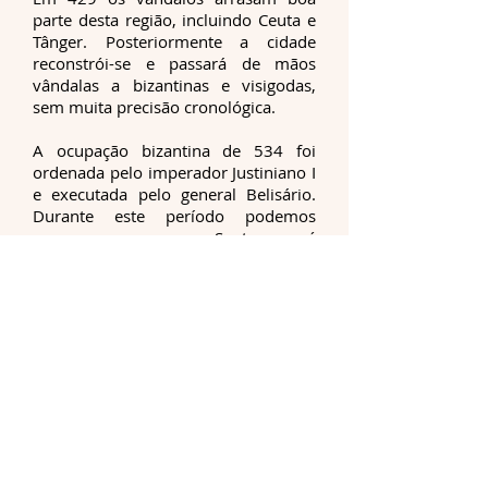
parte desta região, incluindo Ceuta e
Tânger. Posteriormente a cidade
reconstrói-se e passará de mãos
vândalas a bizantinas e visigodas,
sem muita precisão cronológica.
A ocupação bizantina de 534 foi
ordenada pelo imperador Justiniano I
e executada pelo general Belisário.
Durante este período podemos
assegurar que Septon é
verdadeiramente uma cidade.
Administrada por um tribuno e com
um contingente de trezentos
soldados e uma pequena frota,
constroem-se muralhas, um porto e
erguem-se casas e edifícios públicos,
entre os quais uma igreja dedicada a
Nossa Senhora, segundo fontes
coevas.