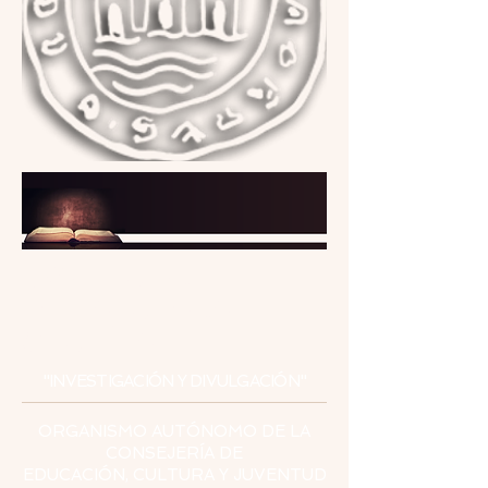
INSTITUTO
DE ESTUDIOS
CEUTÍES
"INVESTIGACIÓN Y DIVULGACIÓN"
ORGANISMO AUTÓNOMO DE LA
CONSEJERÍA DE
EDUCACIÓN, CULTURA Y JUVENTUD