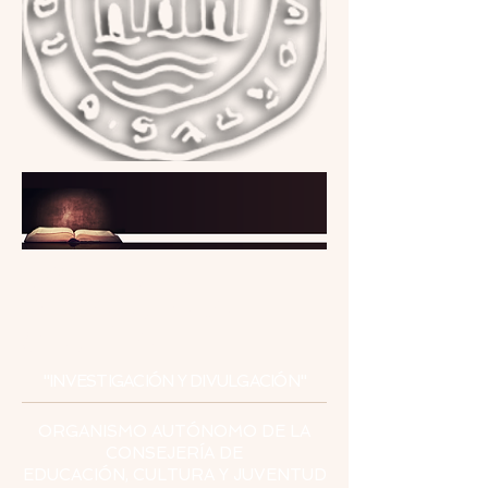
INSTITUTO
DE ESTUDIOS
CEUTÍES
"INVESTIGACIÓN Y DIVULGACIÓN"
ORGANISMO AUTÓNOMO DE LA
CONSEJERÍA DE
EDUCACIÓN, CULTURA Y JUVENTUD