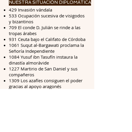
NUESTRA SITUACIÓN DIPLOMÁTICA
429 Invasión vándala
533 Ocupación sucesiva de visigodos
y bizantinos
709 El conde D. Julián se rinde a las
tropas árabes
931 Ceuta bajo el Califato de Córdoba
1061 Suqut al-Bargawati proclama la
Señoría Independiente
1084 Yusuf ibn Tasufín instaura la
dinastía almorávide
1227 Martirio de San Daniel y sus
compañeros
1309 Los azafíes consiguen el poder
gracias al apoyo aragonés
1415 Juan I de Portugal conquista
Ceuta
1640 Ceuta decide no secundar la
revolución portuguesa
1668 Portugal reconoce la
españolidad de Ceuta
1704 Cercada por tierra, resiste a la