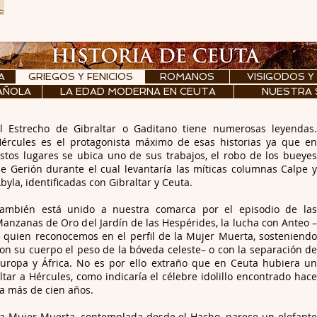
A
GRIEGOS Y FENICIOS
ROMANOS
VISIGODOS Y
AÑOLA
LA EDAD MODERNA EN CEUTA
NUESTRA 
l Estrecho de Gibraltar o Gaditano tiene numerosas leyendas.
ércules es el protagonista máximo de esas historias ya que en
stos lugares se ubica uno de sus trabajos, el robo de los bueyes
e Gerión durante el cual levantaría las míticas columnas Calpe y
byla, identificadas con Gibraltar y Ceuta.
ambién está unido a nuestra comarca por el episodio de las
anzanas de Oro del Jardín de las Hespérides, la lucha con Anteo –
 quien reconocemos en el perfil de la Mujer Muerta, sosteniendo
on su cuerpo el peso de la bóveda celeste– o con la separación de
uropa y África. No es por ello extraño que en Ceuta hubiera un
ltar a Hércules, como indicaría el célebre idolillo encontrado hace
a más de cien años.
a Mujer Muerta, contemplada desde el Hacho, parece un elefante