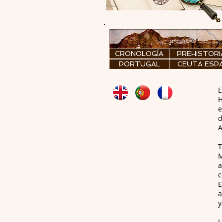
CRONOLOGÍA
PREHISTORI
PORTUGAL
CEUTA ESP
E
H
e
d
A
T
M
a
c
E
a
y
L