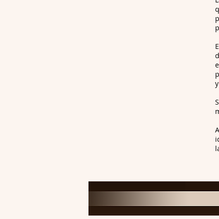
q
p
p
E
d
e
p
y
S
m
A
i
l