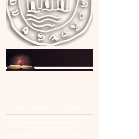
INSTITUTO
DE ESTUDIOS
CEUTÍES
"INVESTIGACIÓN Y DIVULGACIÓN"
ORGANISMO AUTÓNOMO DE LA
CONSEJERÍA DE
EDUCACIÓN, CULTURA Y JUVENTUD