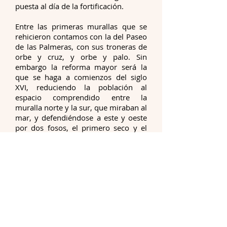
puesta al día de la fortificación.
Entre las primeras murallas que se
rehicieron contamos con la del Paseo
de las Palmeras, con sus troneras de
orbe y cruz, y orbe y palo. Sin
embargo la reforma mayor será la
que se haga a comienzos del siglo
XVI, reduciendo la población al
espacio comprendido entre la
muralla norte y la sur, que miraban al
mar, y defendiéndose a este y oeste
por dos fosos, el primero seco y el
segundo navegable.
El proyecto se debió a los ingenieros
Miguel Arruda y Benedicto de
Rávena, realizado entre 1541 y 1549,
que continuarían completando con
un puerto a finales de siglo el
ingeniero Guillermo de Guillisástegui
y, ya en los siglos XVII y XVIII, con