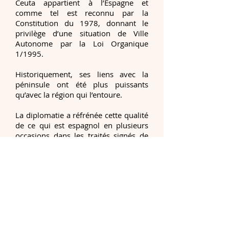
Ceuta appartient à l’Espagne et
comme tel est reconnu par la
Constitution du 1978, donnant le
privilège d’une situation de Ville
Autonome par la Loi Organique
1/1995.
Historiquement, ses liens avec la
péninsule ont été plus puissants
qu’avec la région qui l’entoure.
La diplomatie a réfrénée cette qualité
de ce qui est espagnol en plusieurs
occasions dans les traités signés de
XVIII jusqu’au XX siècle entre Espagne
et Maroc, ainsi qu’en la Déclaration
de l’Indépendance signée entre les
deux pays en 1956.
Lorsqu’en 1960 l’ONU réalisait ses
premières déclarations sur la
décolonisation, Ceuta a été tout à fait
défendue et elle n’a pas été incluse