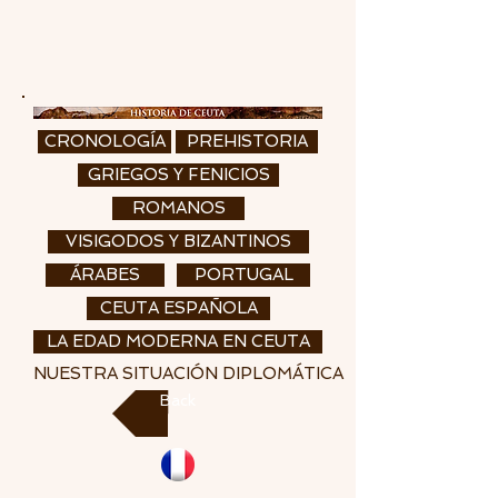
CRONOLOGÍA
PREHISTORIA
GRIEGOS Y FENICIOS
ROMANOS
VISIGODOS Y BIZANTINOS
ÁRABES
PORTUGAL
CEUTA ESPAÑOLA
LA EDAD MODERNA EN CEUTA
NUESTRA SITUACIÓN DIPLOMÁTICA
Back