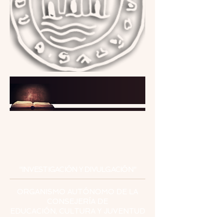
INSTITUTO
DE ESTUDIOS
CEUTÍES
"INVESTIGACIÓN Y DIVULGACIÓN"
ORGANISMO AUTÓNOMO DE LA
CONSEJERÍA DE
EDUCACIÓN, CULTURA Y JUVENTUD