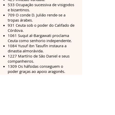
533 Ocupação sucessiva de visigodos
e bizantinos.
709 O conde D. Julião rende-se a
tropas árabes.
931 Ceuta sob o poder do Califado de
Córdova.
1061 Suqut al-Bargawati proclama
Ceuta como senhorio independente.
1084 Yusuf ibn Tasufín instaura a
dinastia almorávida.
1227 Martírio de São Daniel e seus
companheiros.
1309 Os háfsidas conseguem o
poder graças ao apoio aragonês.
1415 João I de Portugal conquista
Ceuta.
1640 Ceuta decide não apoiar a
revolução portuguesa.
1668 Portugal reconhece a
“identidade espanhola” de Ceuta.
1704 Cercada por terra, resiste à
armada que tomou Gibraltar.