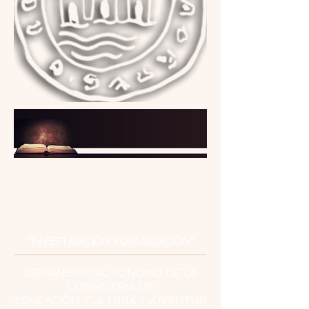
INSTITUTO
DE ESTUDIOS
CEUTÍES
"INVESTIGACIÓN Y DIVULGACIÓN"
ORGANISMO AUTÓNOMO DE LA
CONSEJERÍA DE
EDUCACIÓN, CULTURA Y JUVENTUD