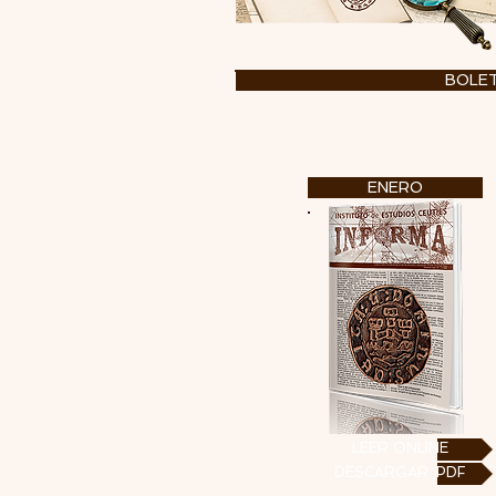
BOLET
ENERO
LEER ONLINE
DESCARGAR .PDF