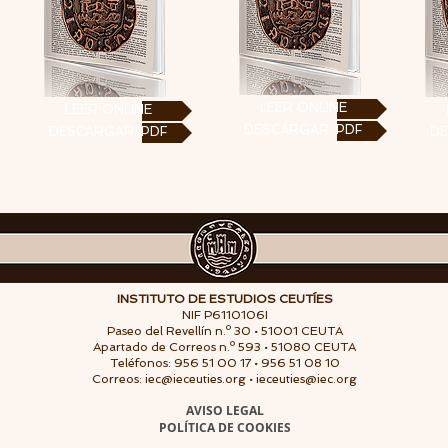
LEER ONLINE
LEER ONLINE
DESCARGAR .PDF
DESCARGAR .PDF
DE
INSTITUTO DE ESTUDIOS CEUTÍES
NIF P6110106I
Paseo del Revellín n.º 30 • 51001 CEUTA
Apartado de Correos n.º 593 • 51080 CEUTA
Teléfonos: 956 51 00 17 • 956 51 08 10
Correos:
iec@ieceuties.org
•
ieceuties@iec.org
AVISO LEGAL
POLÍTICA DE COOKIES