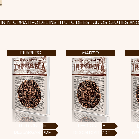
ÍN INFORMATIVO DEL INSTITUTO DE ESTUDIOS CEUTÍES AÑ
FEBRERO
MARZO
LEER ONLINE
LEER ONLINE
DESCARGAR .PDF
DESCARGAR .PDF
DE