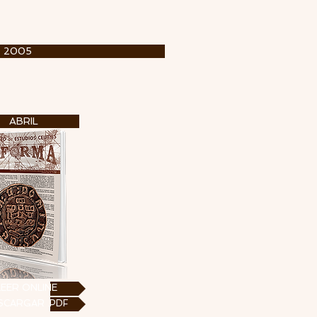
O 2005
ABRIL
LEER ONLINE
SCARGAR .PDF